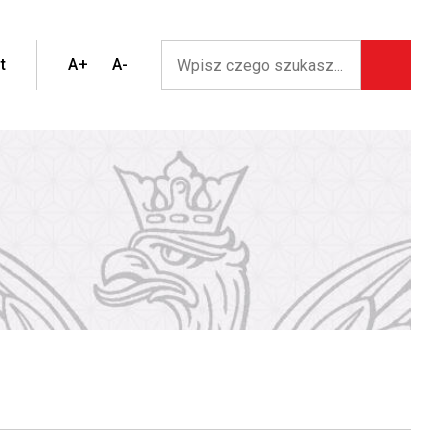
t
A+
A-