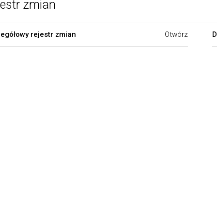
jestr zmian
egółowy rejestr zmian
Otwórz
D